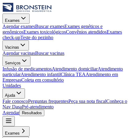
Exames
Agendar exames
Buscar exames
Exames genéticos e
genômicos
Exames toxicológicos
Convênios atendidos
Exames
check-up
Teste do pezinho
Vacinas
Agendar vacinas
Buscar vacinas
Serviços
Infusão de medicamentos
Atendimento domiciliar
Atendimento
particular
Atendimento infantil
Clínica TEA
Atendimento em
Empresas
Coleta em consultório
Unidades
Ajuda
Fale conosco
Perguntas frequentes
Peça sua nota fiscal
Conheça o
Nav Dasa
Pré-atendimento
Agendar
Resultados
Exames