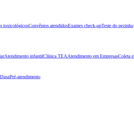
 toxicológicos
Convênios atendidos
Exames check-up
Teste do pezinho
lar
Atendimento infantil
Clínica TEA
Atendimento em Empresas
Coleta e
 Dasa
Pré-atendimento