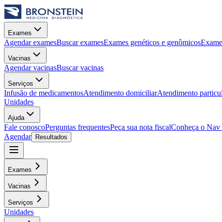
Exames
Agendar exames
Buscar exames
Exames genéticos e genômicos
Exames
Vacinas
Agendar vacinas
Buscar vacinas
Serviços
Infusão de medicamentos
Atendimento domiciliar
Atendimento particu
Unidades
Ajuda
Fale conosco
Perguntas frequentes
Peça sua nota fiscal
Conheça o Nav
Agendar
Resultados
Exames
Vacinas
Serviços
Unidades