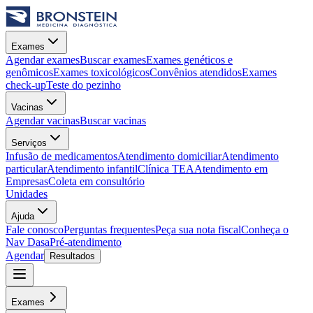
Exames
Agendar exames
Buscar exames
Exames genéticos e
genômicos
Exames toxicológicos
Convênios atendidos
Exames
check-up
Teste do pezinho
Vacinas
Agendar vacinas
Buscar vacinas
Serviços
Infusão de medicamentos
Atendimento domiciliar
Atendimento
particular
Atendimento infantil
Clínica TEA
Atendimento em
Empresas
Coleta em consultório
Unidades
Ajuda
Fale conosco
Perguntas frequentes
Peça sua nota fiscal
Conheça o
Nav Dasa
Pré-atendimento
Agendar
Resultados
Exames