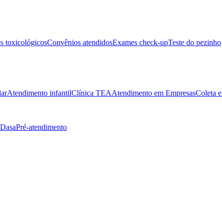
 toxicológicos
Convênios atendidos
Exames check-up
Teste do pezinho
lar
Atendimento infantil
Clínica TEA
Atendimento em Empresas
Coleta e
 Dasa
Pré-atendimento