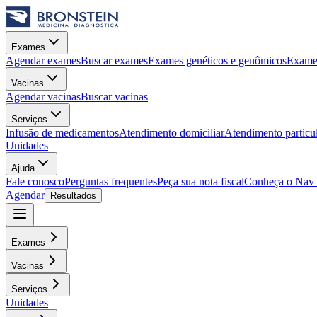
Exames
Agendar exames
Buscar exames
Exames genéticos e genômicos
Exames
Vacinas
Agendar vacinas
Buscar vacinas
Serviços
Infusão de medicamentos
Atendimento domiciliar
Atendimento particu
Unidades
Ajuda
Fale conosco
Perguntas frequentes
Peça sua nota fiscal
Conheça o Nav
Agendar
Resultados
Exames
Vacinas
Serviços
Unidades