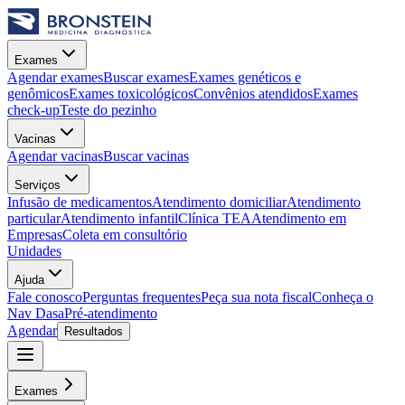
Exames
Agendar exames
Buscar exames
Exames genéticos e
genômicos
Exames toxicológicos
Convênios atendidos
Exames
check-up
Teste do pezinho
Vacinas
Agendar vacinas
Buscar vacinas
Serviços
Infusão de medicamentos
Atendimento domiciliar
Atendimento
particular
Atendimento infantil
Clínica TEA
Atendimento em
Empresas
Coleta em consultório
Unidades
Ajuda
Fale conosco
Perguntas frequentes
Peça sua nota fiscal
Conheça o
Nav Dasa
Pré-atendimento
Agendar
Resultados
Exames