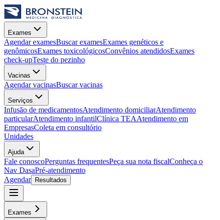
Exames
Agendar exames
Buscar exames
Exames genéticos e
genômicos
Exames toxicológicos
Convênios atendidos
Exames
check-up
Teste do pezinho
Vacinas
Agendar vacinas
Buscar vacinas
Serviços
Infusão de medicamentos
Atendimento domiciliar
Atendimento
particular
Atendimento infantil
Clínica TEA
Atendimento em
Empresas
Coleta em consultório
Unidades
Ajuda
Fale conosco
Perguntas frequentes
Peça sua nota fiscal
Conheça o
Nav Dasa
Pré-atendimento
Agendar
Resultados
Exames