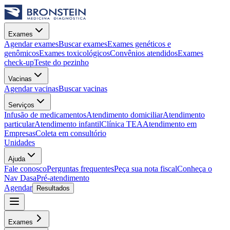
Exames
Agendar exames
Buscar exames
Exames genéticos e
genômicos
Exames toxicológicos
Convênios atendidos
Exames
check-up
Teste do pezinho
Vacinas
Agendar vacinas
Buscar vacinas
Serviços
Infusão de medicamentos
Atendimento domiciliar
Atendimento
particular
Atendimento infantil
Clínica TEA
Atendimento em
Empresas
Coleta em consultório
Unidades
Ajuda
Fale conosco
Perguntas frequentes
Peça sua nota fiscal
Conheça o
Nav Dasa
Pré-atendimento
Agendar
Resultados
Exames