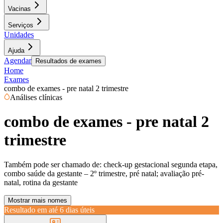
Vacinas
Serviços
Unidades
Ajuda
Agendar
Resultados de exames
Home
Exames
combo de exames - pre natal 2 trimestre
Análises clínicas
combo de exames - pre natal 2
trimestre
Também pode ser chamado de:
check-up gestacional segunda etapa,
combo saúde da gestante – 2º trimestre, pré natal; avaliação pré-
natal, rotina da gestante
Mostrar mais nomes
Resultado em até
6 dias úteis