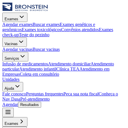
Exames
Agendar exames
Buscar exames
Exames genéticos e
genômicos
Exames toxicológicos
Convênios atendidos
Exames
check-up
Teste do pezinho
Vacinas
Agendar vacinas
Buscar vacinas
Serviços
Infusão de medicamentos
Atendimento domiciliar
Atendimento
particular
Atendimento infantil
Clínica TEA
Atendimento em
Empresas
Coleta em consultório
Unidades
Ajuda
Fale conosco
Perguntas frequentes
Peça sua nota fiscal
Conheça o
Nav Dasa
Pré-atendimento
Agendar
Resultados
Exames