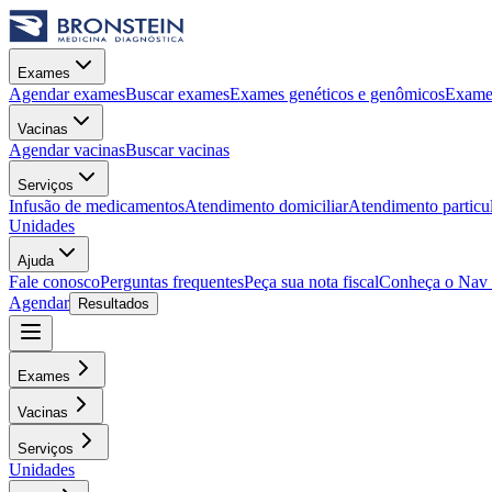
Exames
Agendar exames
Buscar exames
Exames genéticos e genômicos
Exames
Vacinas
Agendar vacinas
Buscar vacinas
Serviços
Infusão de medicamentos
Atendimento domiciliar
Atendimento particu
Unidades
Ajuda
Fale conosco
Perguntas frequentes
Peça sua nota fiscal
Conheça o Nav
Agendar
Resultados
Exames
Vacinas
Serviços
Unidades