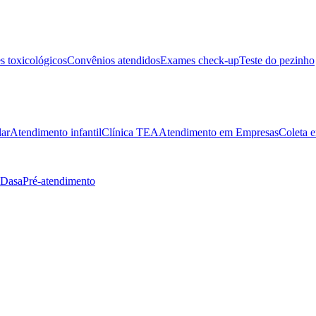
 toxicológicos
Convênios atendidos
Exames check-up
Teste do pezinho
lar
Atendimento infantil
Clínica TEA
Atendimento em Empresas
Coleta e
 Dasa
Pré-atendimento