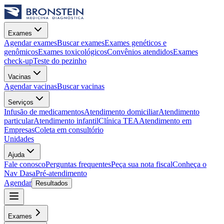
Exames
Agendar exames
Buscar exames
Exames genéticos e
genômicos
Exames toxicológicos
Convênios atendidos
Exames
check-up
Teste do pezinho
Vacinas
Agendar vacinas
Buscar vacinas
Serviços
Infusão de medicamentos
Atendimento domiciliar
Atendimento
particular
Atendimento infantil
Clínica TEA
Atendimento em
Empresas
Coleta em consultório
Unidades
Ajuda
Fale conosco
Perguntas frequentes
Peça sua nota fiscal
Conheça o
Nav Dasa
Pré-atendimento
Agendar
Resultados
Exames