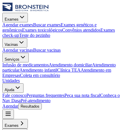
Exames
Agendar exames
Buscar exames
Exames genéticos e
genômicos
Exames toxicológicos
Convênios atendidos
Exames
check-up
Teste do pezinho
Vacinas
Agendar vacinas
Buscar vacinas
Serviços
Infusão de medicamentos
Atendimento domiciliar
Atendimento
particular
Atendimento infantil
Clínica TEA
Atendimento em
Empresas
Coleta em consultório
Unidades
Ajuda
Fale conosco
Perguntas frequentes
Peça sua nota fiscal
Conheça o
Nav Dasa
Pré-atendimento
Agendar
Resultados
Exames