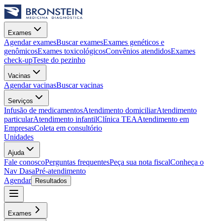
Exames
Agendar exames
Buscar exames
Exames genéticos e
genômicos
Exames toxicológicos
Convênios atendidos
Exames
check-up
Teste do pezinho
Vacinas
Agendar vacinas
Buscar vacinas
Serviços
Infusão de medicamentos
Atendimento domiciliar
Atendimento
particular
Atendimento infantil
Clínica TEA
Atendimento em
Empresas
Coleta em consultório
Unidades
Ajuda
Fale conosco
Perguntas frequentes
Peça sua nota fiscal
Conheça o
Nav Dasa
Pré-atendimento
Agendar
Resultados
Exames