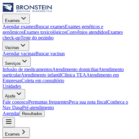
Exames
Agendar exames
Buscar exames
Exames genéticos e
genômicos
Exames toxicológicos
Convênios atendidos
Exames
check-up
Teste do pezinho
Vacinas
Agendar vacinas
Buscar vacinas
Serviços
Infusão de medicamentos
Atendimento domiciliar
Atendimento
particular
Atendimento infantil
Clínica TEA
Atendimento em
Empresas
Coleta em consultório
Unidades
Ajuda
Fale conosco
Perguntas frequentes
Peça sua nota fiscal
Conheça o
Nav Dasa
Pré-atendimento
Agendar
Resultados
Exames