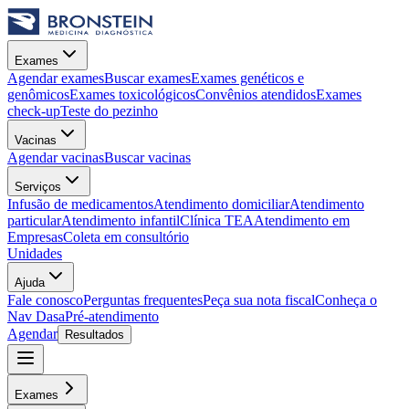
Exames
Agendar exames
Buscar exames
Exames genéticos e
genômicos
Exames toxicológicos
Convênios atendidos
Exames
check-up
Teste do pezinho
Vacinas
Agendar vacinas
Buscar vacinas
Serviços
Infusão de medicamentos
Atendimento domiciliar
Atendimento
particular
Atendimento infantil
Clínica TEA
Atendimento em
Empresas
Coleta em consultório
Unidades
Ajuda
Fale conosco
Perguntas frequentes
Peça sua nota fiscal
Conheça o
Nav Dasa
Pré-atendimento
Agendar
Resultados
Exames