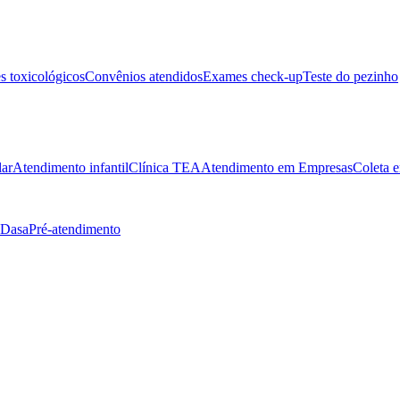
 toxicológicos
Convênios atendidos
Exames check-up
Teste do pezinho
lar
Atendimento infantil
Clínica TEA
Atendimento em Empresas
Coleta e
 Dasa
Pré-atendimento