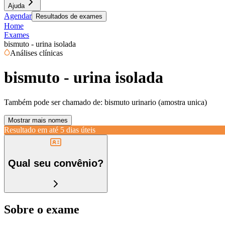
Ajuda
Agendar
Resultados de exames
Home
Exames
bismuto - urina isolada
Análises clínicas
bismuto - urina isolada
Também pode ser chamado de:
bismuto urinario (amostra unica)
Mostrar mais nomes
Resultado em até
5 dias úteis
Qual seu convênio?
Sobre o exame