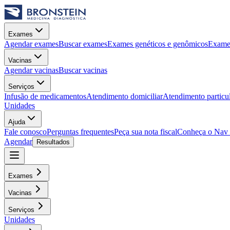
Exames
Agendar exames
Buscar exames
Exames genéticos e genômicos
Exames
Vacinas
Agendar vacinas
Buscar vacinas
Serviços
Infusão de medicamentos
Atendimento domiciliar
Atendimento particu
Unidades
Ajuda
Fale conosco
Perguntas frequentes
Peça sua nota fiscal
Conheça o Nav
Agendar
Resultados
Exames
Vacinas
Serviços
Unidades