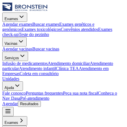
Exames
Agendar exames
Buscar exames
Exames genéticos e
genômicos
Exames toxicológicos
Convênios atendidos
Exames
check-up
Teste do pezinho
Vacinas
Agendar vacinas
Buscar vacinas
Serviços
Infusão de medicamentos
Atendimento domiciliar
Atendimento
particular
Atendimento infantil
Clínica TEA
Atendimento em
Empresas
Coleta em consultório
Unidades
Ajuda
Fale conosco
Perguntas frequentes
Peça sua nota fiscal
Conheça o
Nav Dasa
Pré-atendimento
Agendar
Resultados
Exames