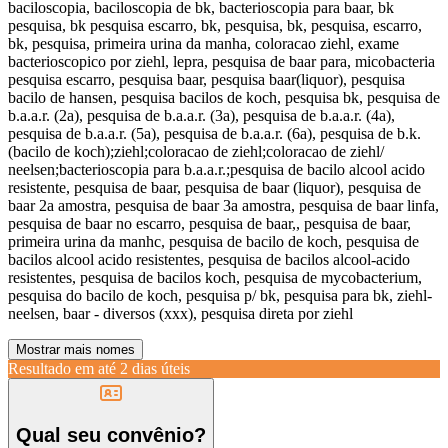
baciloscopia, baciloscopia de bk, bacterioscopia para baar, bk
pesquisa, bk pesquisa escarro, bk, pesquisa, bk, pesquisa, escarro,
bk, pesquisa, primeira urina da manha, coloracao ziehl, exame
bacterioscopico por ziehl, lepra, pesquisa de baar para, micobacteria
pesquisa escarro, pesquisa baar, pesquisa baar(liquor), pesquisa
bacilo de hansen, pesquisa bacilos de koch, pesquisa bk, pesquisa de
b.a.a.r. (2a), pesquisa de b.a.a.r. (3a), pesquisa de b.a.a.r. (4a),
pesquisa de b.a.a.r. (5a), pesquisa de b.a.a.r. (6a), pesquisa de b.k.
(bacilo de koch);ziehl;coloracao de ziehl;coloracao de ziehl/
neelsen;bacterioscopia para b.a.a.r.;pesquisa de bacilo alcool acido
resistente, pesquisa de baar, pesquisa de baar (liquor), pesquisa de
baar 2a amostra, pesquisa de baar 3a amostra, pesquisa de baar linfa,
pesquisa de baar no escarro, pesquisa de baar,, pesquisa de baar,
primeira urina da manhc, pesquisa de bacilo de koch, pesquisa de
bacilos alcool acido resistentes, pesquisa de bacilos alcool-acido
resistentes, pesquisa de bacilos koch, pesquisa de mycobacterium,
pesquisa do bacilo de koch, pesquisa p/ bk, pesquisa para bk, ziehl-
neelsen, baar - diversos (xxx), pesquisa direta por ziehl
Mostrar mais nomes
Resultado em até
2 dias úteis
Qual seu convênio?