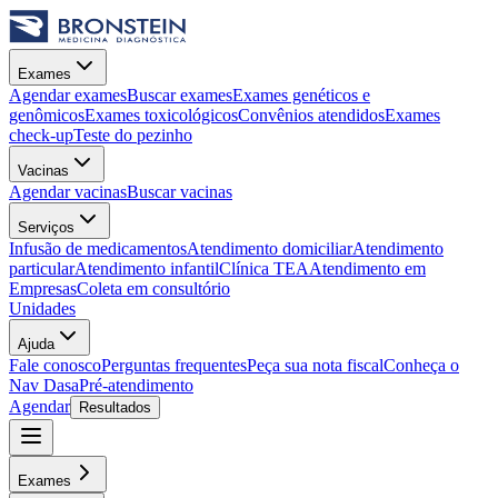
Exames
Agendar exames
Buscar exames
Exames genéticos e
genômicos
Exames toxicológicos
Convênios atendidos
Exames
check-up
Teste do pezinho
Vacinas
Agendar vacinas
Buscar vacinas
Serviços
Infusão de medicamentos
Atendimento domiciliar
Atendimento
particular
Atendimento infantil
Clínica TEA
Atendimento em
Empresas
Coleta em consultório
Unidades
Ajuda
Fale conosco
Perguntas frequentes
Peça sua nota fiscal
Conheça o
Nav Dasa
Pré-atendimento
Agendar
Resultados
Exames