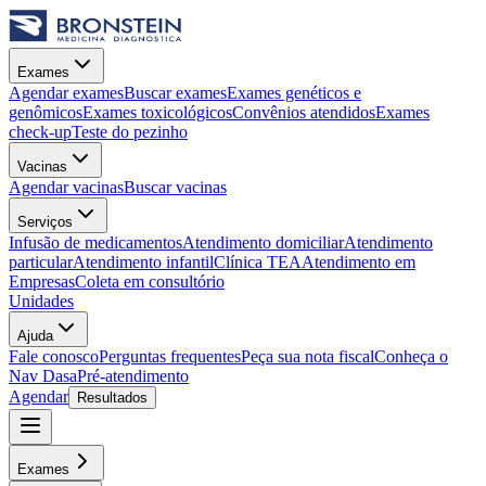
Exames
Agendar exames
Buscar exames
Exames genéticos e
genômicos
Exames toxicológicos
Convênios atendidos
Exames
check-up
Teste do pezinho
Vacinas
Agendar vacinas
Buscar vacinas
Serviços
Infusão de medicamentos
Atendimento domiciliar
Atendimento
particular
Atendimento infantil
Clínica TEA
Atendimento em
Empresas
Coleta em consultório
Unidades
Ajuda
Fale conosco
Perguntas frequentes
Peça sua nota fiscal
Conheça o
Nav Dasa
Pré-atendimento
Agendar
Resultados
Exames