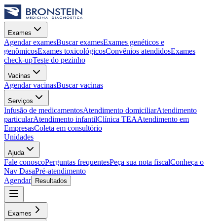
Exames
Agendar exames
Buscar exames
Exames genéticos e
genômicos
Exames toxicológicos
Convênios atendidos
Exames
check-up
Teste do pezinho
Vacinas
Agendar vacinas
Buscar vacinas
Serviços
Infusão de medicamentos
Atendimento domiciliar
Atendimento
particular
Atendimento infantil
Clínica TEA
Atendimento em
Empresas
Coleta em consultório
Unidades
Ajuda
Fale conosco
Perguntas frequentes
Peça sua nota fiscal
Conheça o
Nav Dasa
Pré-atendimento
Agendar
Resultados
Exames