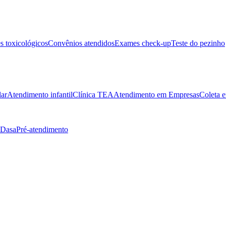
 toxicológicos
Convênios atendidos
Exames check-up
Teste do pezinho
lar
Atendimento infantil
Clínica TEA
Atendimento em Empresas
Coleta e
 Dasa
Pré-atendimento