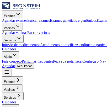
Exames
Agendar exames
Buscar exames
Exames genéticos e genômicos
Exames
Vacinas
Agendar vacinas
Buscar vacinas
Serviços
Infusão de medicamentos
Atendimento domiciliar
Atendimento particu
Unidades
Ajuda
Fale conosco
Perguntas frequentes
Peça sua nota fiscal
Conheça o Nav
Agendar
Resultados
Exames
Vacinas
Serviços
Unidades