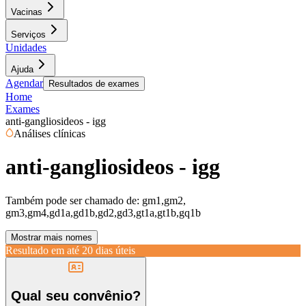
Vacinas
Serviços
Unidades
Ajuda
Agendar
Resultados de exames
Home
Exames
anti-gangliosideos - igg
Análises clínicas
anti-gangliosideos - igg
Também pode ser chamado de:
gm1,gm2,
gm3,gm4,gd1a,gd1b,gd2,gd3,gt1a,gt1b,gq1b
Mostrar mais nomes
Resultado em até
20 dias úteis
Qual seu convênio?