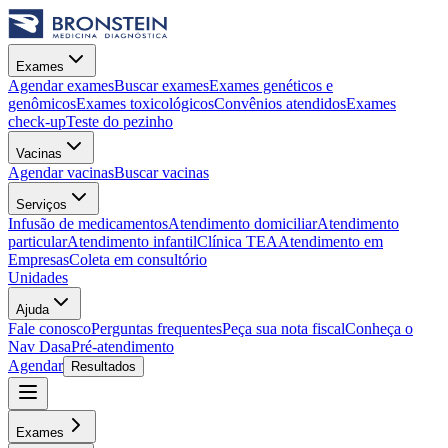
Exames
Agendar exames
Buscar exames
Exames genéticos e
genômicos
Exames toxicológicos
Convênios atendidos
Exames
check-up
Teste do pezinho
Vacinas
Agendar vacinas
Buscar vacinas
Serviços
Infusão de medicamentos
Atendimento domiciliar
Atendimento
particular
Atendimento infantil
Clínica TEA
Atendimento em
Empresas
Coleta em consultório
Unidades
Ajuda
Fale conosco
Perguntas frequentes
Peça sua nota fiscal
Conheça o
Nav Dasa
Pré-atendimento
Agendar
Resultados
Exames