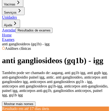
Vacinas
Serviços
Unidades
Ajuda
Agendar
Resultados de exames
Home
Exames
anti gangliosideos (gq1b) - igg
Análises clínicas
anti gangliosideos (gq1b) - igg
Também pode ser chamado de:
aagang, anti gq1b igg, anti gqib igg,
anti-gangliosidio painel igg, antic. anti gangliosideo, anticorpos anti
gangliosideo igg, anticorpos anti gangliosideos gq1b - igg,
anticorpos anti gangliosideos gq1b-igg, anticorpos anti-gangliosidio,
painel igg, anticorpos anti-gq1b, gangliosidios anticorpos, painel
igg, gq1b igg
Mostrar mais nomes
Resultado em até
17 dias úteis