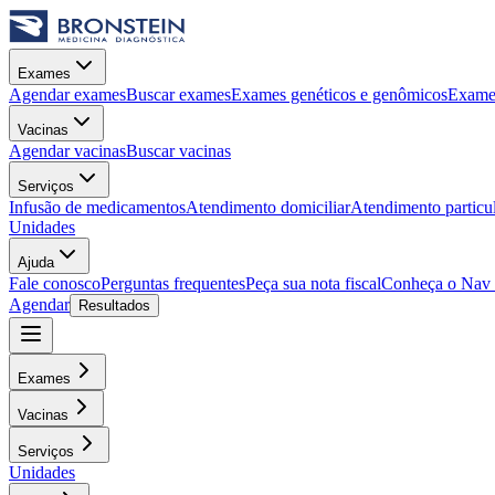
Exames
Agendar exames
Buscar exames
Exames genéticos e genômicos
Exames
Vacinas
Agendar vacinas
Buscar vacinas
Serviços
Infusão de medicamentos
Atendimento domiciliar
Atendimento particu
Unidades
Ajuda
Fale conosco
Perguntas frequentes
Peça sua nota fiscal
Conheça o Nav
Agendar
Resultados
Exames
Vacinas
Serviços
Unidades