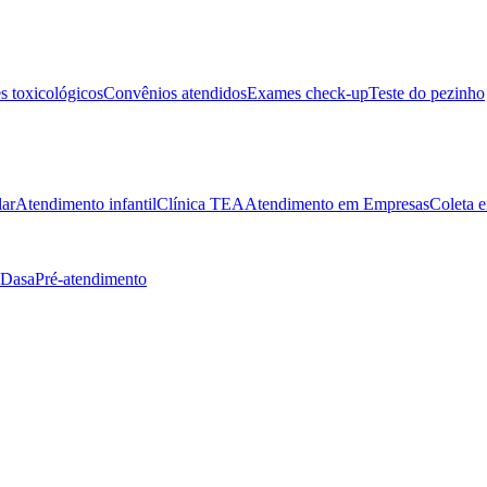
 toxicológicos
Convênios atendidos
Exames check-up
Teste do pezinho
lar
Atendimento infantil
Clínica TEA
Atendimento em Empresas
Coleta e
 Dasa
Pré-atendimento