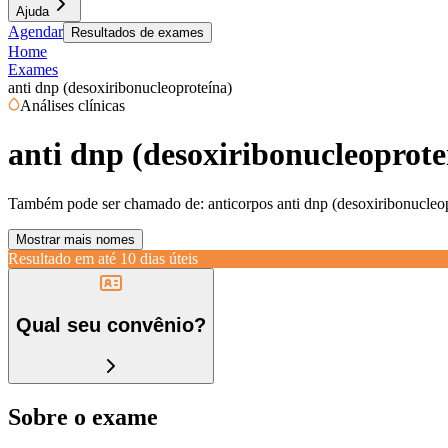
Ajuda
Agendar
Resultados de exames
Home
Exames
anti dnp (desoxiribonucleoproteína)
Análises clínicas
anti dnp (desoxiribonucleoprote
Também pode ser chamado de:
anticorpos anti dnp (desoxiribonucleo
Mostrar mais nomes
Resultado em até
10 dias úteis
Qual seu convênio?
Sobre o exame