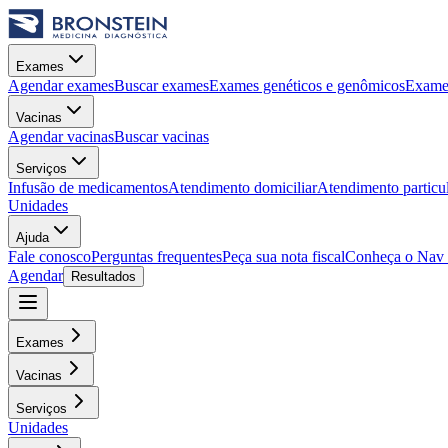
Exames
Agendar exames
Buscar exames
Exames genéticos e genômicos
Exames
Vacinas
Agendar vacinas
Buscar vacinas
Serviços
Infusão de medicamentos
Atendimento domiciliar
Atendimento particu
Unidades
Ajuda
Fale conosco
Perguntas frequentes
Peça sua nota fiscal
Conheça o Nav
Agendar
Resultados
Exames
Vacinas
Serviços
Unidades