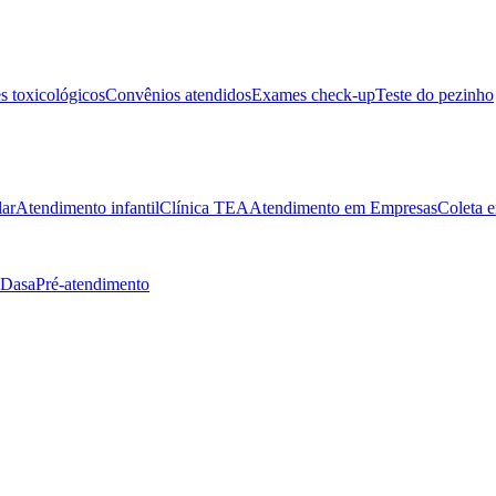
 toxicológicos
Convênios atendidos
Exames check-up
Teste do pezinho
lar
Atendimento infantil
Clínica TEA
Atendimento em Empresas
Coleta e
 Dasa
Pré-atendimento