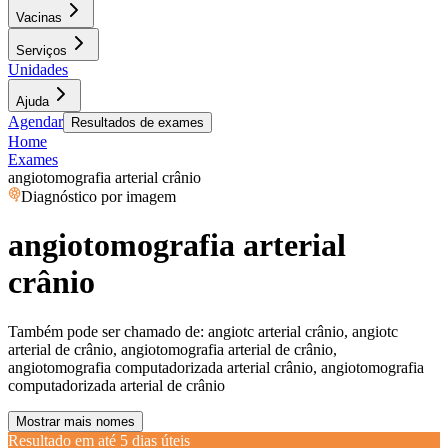
Vacinas
Serviços
Unidades
Ajuda
Agendar
Resultados de exames
Home
Exames
angiotomografia arterial crânio
Diagnóstico por imagem
angiotomografia arterial
crânio
Também pode ser chamado de:
angiotc arterial crânio, angiotc
arterial de crânio, angiotomografia arterial de crânio,
angiotomografia computadorizada arterial crânio, angiotomografia
computadorizada arterial de crânio
Mostrar mais nomes
Resultado em até
5 dias úteis