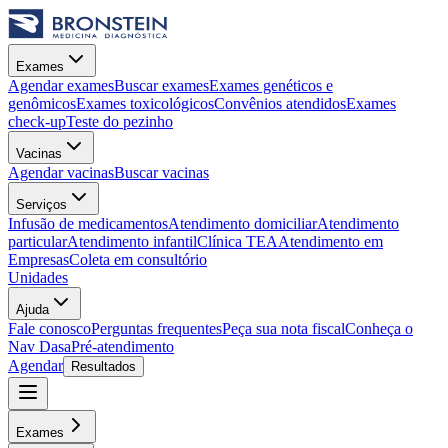
Exames
Agendar exames
Buscar exames
Exames genéticos e
genômicos
Exames toxicológicos
Convênios atendidos
Exames
check-up
Teste do pezinho
Vacinas
Agendar vacinas
Buscar vacinas
Serviços
Infusão de medicamentos
Atendimento domiciliar
Atendimento
particular
Atendimento infantil
Clínica TEA
Atendimento em
Empresas
Coleta em consultório
Unidades
Ajuda
Fale conosco
Perguntas frequentes
Peça sua nota fiscal
Conheça o
Nav Dasa
Pré-atendimento
Agendar
Resultados
Exames