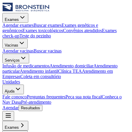
Exames
Agendar exames
Buscar exames
Exames genéticos e
genômicos
Exames toxicológicos
Convênios atendidos
Exames
check-up
Teste do pezinho
Vacinas
Agendar vacinas
Buscar vacinas
Serviços
Infusão de medicamentos
Atendimento domiciliar
Atendimento
particular
Atendimento infantil
Clínica TEA
Atendimento em
Empresas
Coleta em consultório
Unidades
Ajuda
Fale conosco
Perguntas frequentes
Peça sua nota fiscal
Conheça o
Nav Dasa
Pré-atendimento
Agendar
Resultados
Exames