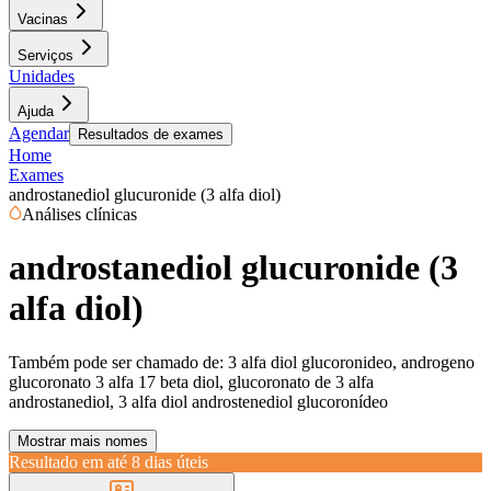
Vacinas
Serviços
Unidades
Ajuda
Agendar
Resultados de exames
Home
Exames
androstanediol glucuronide (3 alfa diol)
Análises clínicas
androstanediol glucuronide (3
alfa diol)
Também pode ser chamado de:
3 alfa diol glucoronideo, androgeno
glucoronato 3 alfa 17 beta diol, glucoronato de 3 alfa
androstanediol, 3 alfa diol androstenediol glucoronídeo
Mostrar mais nomes
Resultado em até
8 dias úteis