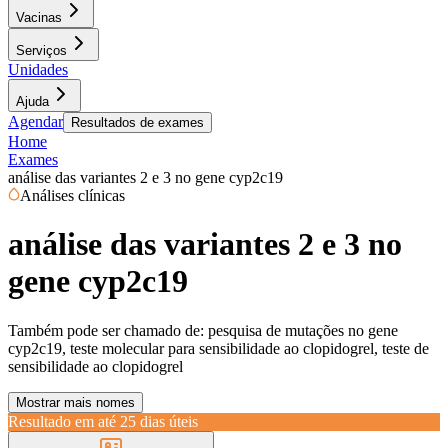
Vacinas
Serviços
Unidades
Ajuda
Agendar
Resultados de exames
Home
Exames
análise das variantes 2 e 3 no gene cyp2c19
Análises clínicas
análise das variantes 2 e 3 no
gene cyp2c19
Também pode ser chamado de:
pesquisa de mutações no gene
cyp2c19, teste molecular para sensibilidade ao clopidogrel, teste de
sensibilidade ao clopidogrel
Mostrar mais nomes
Resultado em até
25 dias úteis