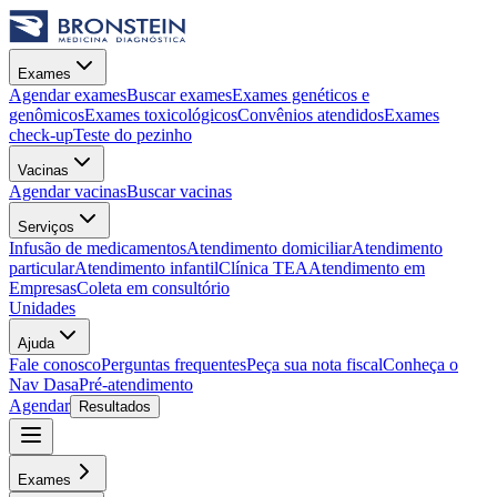
Exames
Agendar exames
Buscar exames
Exames genéticos e
genômicos
Exames toxicológicos
Convênios atendidos
Exames
check-up
Teste do pezinho
Vacinas
Agendar vacinas
Buscar vacinas
Serviços
Infusão de medicamentos
Atendimento domiciliar
Atendimento
particular
Atendimento infantil
Clínica TEA
Atendimento em
Empresas
Coleta em consultório
Unidades
Ajuda
Fale conosco
Perguntas frequentes
Peça sua nota fiscal
Conheça o
Nav Dasa
Pré-atendimento
Agendar
Resultados
Exames