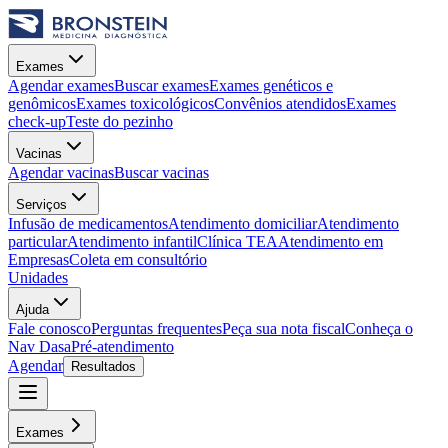
Exames
Agendar exames
Buscar exames
Exames genéticos e
genômicos
Exames toxicológicos
Convênios atendidos
Exames
check-up
Teste do pezinho
Vacinas
Agendar vacinas
Buscar vacinas
Serviços
Infusão de medicamentos
Atendimento domiciliar
Atendimento
particular
Atendimento infantil
Clínica TEA
Atendimento em
Empresas
Coleta em consultório
Unidades
Ajuda
Fale conosco
Perguntas frequentes
Peça sua nota fiscal
Conheça o
Nav Dasa
Pré-atendimento
Agendar
Resultados
Exames