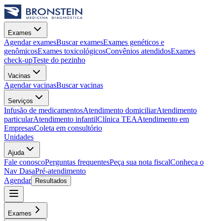
Exames
Agendar exames
Buscar exames
Exames genéticos e
genômicos
Exames toxicológicos
Convênios atendidos
Exames
check-up
Teste do pezinho
Vacinas
Agendar vacinas
Buscar vacinas
Serviços
Infusão de medicamentos
Atendimento domiciliar
Atendimento
particular
Atendimento infantil
Clínica TEA
Atendimento em
Empresas
Coleta em consultório
Unidades
Ajuda
Fale conosco
Perguntas frequentes
Peça sua nota fiscal
Conheça o
Nav Dasa
Pré-atendimento
Agendar
Resultados
Exames