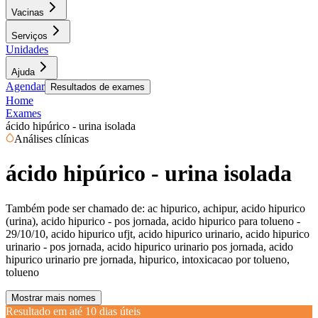
Vacinas
Serviços
Unidades
Ajuda
Agendar
Resultados de exames
Home
Exames
ácido hipúrico - urina isolada
Análises clínicas
ácido hipúrico - urina isolada
Também pode ser chamado de:
ac hipurico, achipur, acido hipurico
(urina), acido hipurico - pos jornada, acido hipurico para tolueno -
29/10/10, acido hipurico ufjt, acido hipurico urinario, acido hipurico
urinario - pos jornada, acido hipurico urinario pos jornada, acido
hipurico urinario pre jornada, hipurico, intoxicacao por tolueno,
tolueno
Mostrar mais nomes
Resultado em até
10 dias úteis