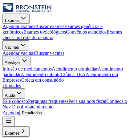
Exames
Agendar exames
Buscar exames
Exames genéticos e
genômicos
Exames toxicológicos
Convênios atendidos
Exames
check-up
Teste do pezinho
Vacinas
Agendar vacinas
Buscar vacinas
Serviços
Infusão de medicamentos
Atendimento domiciliar
Atendimento
particular
Atendimento infantil
Clínica TEA
Atendimento em
Empresas
Coleta em consultório
Unidades
Ajuda
Fale conosco
Perguntas frequentes
Peça sua nota fiscal
Conheça o
Nav Dasa
Pré-atendimento
Agendar
Resultados
Exames