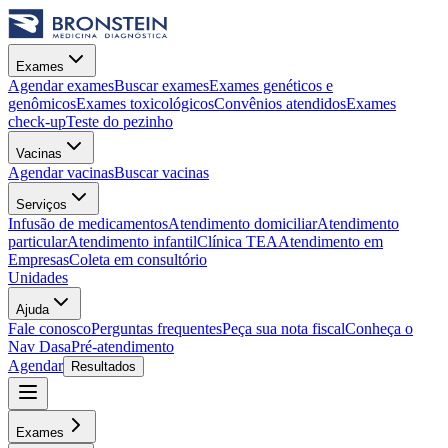
Exames
Agendar exames
Buscar exames
Exames genéticos e
genômicos
Exames toxicológicos
Convênios atendidos
Exames
check-up
Teste do pezinho
Vacinas
Agendar vacinas
Buscar vacinas
Serviços
Infusão de medicamentos
Atendimento domiciliar
Atendimento
particular
Atendimento infantil
Clínica TEA
Atendimento em
Empresas
Coleta em consultório
Unidades
Ajuda
Fale conosco
Perguntas frequentes
Peça sua nota fiscal
Conheça o
Nav Dasa
Pré-atendimento
Agendar
Resultados
Exames